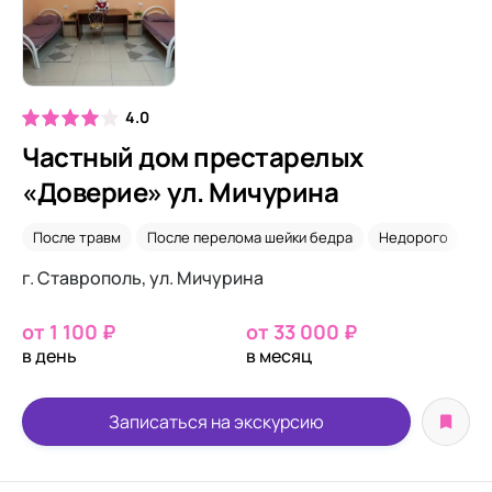
4.0
Частный дом престарелых
«Доверие» ул. Мичурина
После травм
После перелома шейки бедра
Недорого
Со
г. Ставрополь, ул. Мичурина
от 1 100 ₽
от 33 000 ₽
в день
в месяц
Записаться на экскурсию