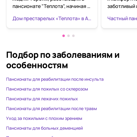
пансионате "Теплота", начиная с
заботливый 
его директора Антона
Родители оч
Дом престарелых «Теплота» в Армавире
Викторовича и заведующей
мы выбрали именно этот дом
Светланы Васильевны и каждой
престарелы
девочке-сиделке Оксане,
Светлане, Наташе, Виктории
отдельное большое
Подбор по заболеваниям
и
человеческое Спасибо! Так
особенностям
сложились наши жизненные
обстоятельства, что мы
Пансионаты для реабилитации после инсульта
обратились за помощью по
уходу за нашим папочкой,
Пансионаты для пожилых со склерозом
больным болезнью
Пансионаты для лежачих пожилых
Альцгеймера, в этот пансионат.
Пансионаты для реабилитации после травм
Светлана Васильевна очень
чуткий, понимающий и
Уход за пожилыми с плохим зрением
отзывчивый Человек, который
Пансионаты для больных деменцией
всегда понимала, откликалась