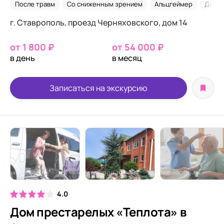
После травм
Со сниженным зрением
Альцгеймер
Деме
г. Ставрополь, проезд Черняховского, дом 14
от 1 800 ₽
от 54 000 ₽
в день
в месяц
Записаться на экскурсию
4.0
Дом престарелых «Теплота» в