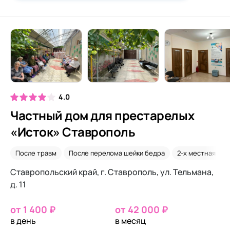
4.0
Частный дом для престарелых
«Исток» Ставрополь
После травм
После перелома шейки бедра
2-х местная ком
Ставропольский край, г. Ставрополь, ул. Тельмана,
д. 11
от 1 400 ₽
от 42 000 ₽
в день
в месяц