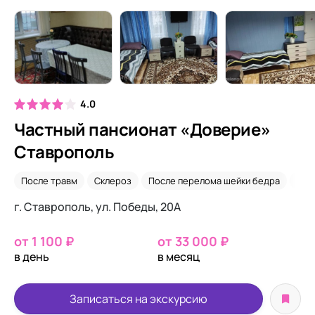
4.0
Частный пансионат «Доверие»
Ставрополь
После травм
Склероз
После перелома шейки бедра
Пос
г. Ставрополь, ул. Победы, 20А
от 1 100 ₽
от 33 000 ₽
в день
в месяц
Записаться на экскурсию