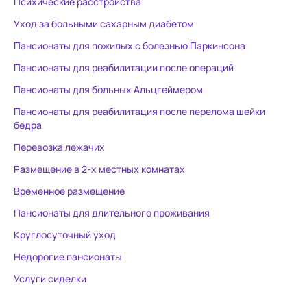
Психические расстройства
на любую просьбу и всегда
помогала в трудную минуту по
Уход за больными сахарным диабетом
решению проблем. Каждая
Пансионаты для пожилых с болезнью Паркинсона
девочка-сиделка отличается
Пансионаты для реабилитации после операций
своей душевностью,
человечностью и желанием
Пансионаты для больных Альцгеймером
помочь твоему родному
Пансионаты для реабилитация после перелома шейки
человеку, который столкнулся с
бедра
трудной жизненной ситуацией.
Перевозка лежачих
Спасибо Вам за Теплоту, Заботу,
за доброе слово и за Ваш
Размещение в 2-х местных комнатах
профессионализм,
Временное размещение
Люди,несущие в этот мир Добро!
Пансионаты для длительного проживания
Наталья и Елена - дочери
Овчинникова В.Ф.
Круглосуточный уход
Недорогие пансионаты
Услуги сиделки