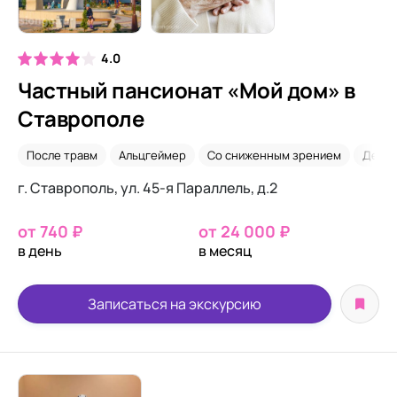
4.0
Частный пансионат «Мой дом» в
Ставрополе
После травм
Альцгеймер
Со сниженным зрением
Деме
г. Ставрополь, ул. 45-я Параллель, д.2
от 740 ₽
от 24 000 ₽
в день
в месяц
Записаться на экскурсию