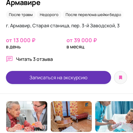
Армавире
После травм
Недорого
После перелома шейки бедра
Па
г. Армавир, Старая станица, пер. 3-й Заводской, 3
от 13 000 ₽
от 39 000 ₽
в день
в месяц
Читать
3 отзыва
Записаться на экскурсию