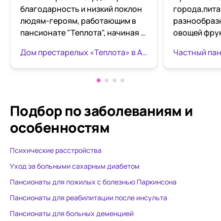
благодарность и низкий поклон
города,пита
людям-героям, работающим в
разнообраз
пансионате "Теплота", начиная с
овощей фрук
его директора Антона
Отношение п
Дом престарелых «Теплота» в Армавире
Викторовича и заведующей
родным . П
Светланы Васильевны и каждой
заботливый 
девочке-сиделке Оксане,
,страдающи
Светлане, Наташе, Виктории
проживает в
отдельное большое
полгода. Я 
Подбор по заболеваниям
и
человеческое Спасибо! Так
этим людям 
особенностям
сложились наши жизненные
Качество ух
обстоятельства, что мы
комнатах чи
Психические расстройства
обратились за помощью по
обработка 
уходу за нашим папочкой,
специализи
Уход за больными сахарным диабетом
больным болезнью
средствами,
Пансионаты для пожилых с болезнью Паркинсона
Альцгеймера, в этот пансионат.
вентилятор
Пансионаты для реабилитации после инсульта
Светлана Васильевна очень
телевизоры
чуткий, понимающий и
столики для
Пансионаты для больных деменцией