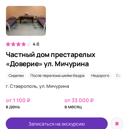
4.0
Частный дом престарелых
«Доверие» ул. Мичурина
Сиделки
После перелома шейки бедра
Недорого
Со сн
г. Ставрополь, ул. Мичурина
от 1 100 ₽
от 33 000 ₽
в день
в месяц
Записаться на экскурсию