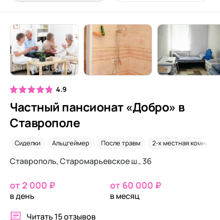
4.9
Частный пансионат «Добро» в
Ставрополе
Сиделки
Альцгеймер
После травм
2-х местная комната
Ставрополь, Старомарьевское ш., 36
от 2 000 ₽
от 60 000 ₽
в день
в месяц
Читать
15 отзывов