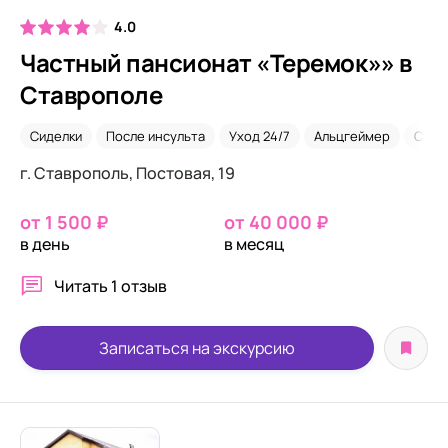
4.0
Частный пансионат «Теремок»» в
Ставрополе
Сиделки
После инсульта
Уход 24/7
Альцгеймер
Скле
г. Ставрополь, Постовая, 19
от 1 500 ₽
от 40 000 ₽
в день
в месяц
Читать
1 отзыв
Записаться на экскурсию