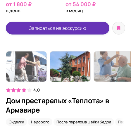
от 1 800 ₽
от 54 000 ₽
в день
в месяц
Записаться на экскурсию
4.0
Дом престарелых «Теплота» в
Армавире
Сиделки
Недорого
После перелома шейки бедра
Парки